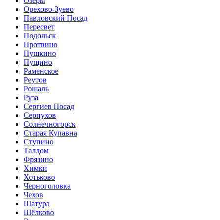
Озёры
Орехово-Зуево
Павловский Посад
Пересвет
Подольск
Протвино
Пушкино
Пущино
Раменское
Реутов
Рошаль
Руза
Сергиев Посад
Серпухов
Солнечногорск
Старая Купавна
Ступино
Талдом
Фрязино
Химки
Хотьково
Черноголовка
Чехов
Шатура
Щёлково