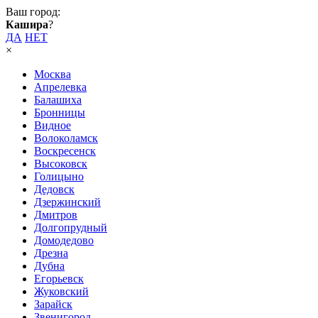
Ваш город:
Кашира
?
ДА
НЕТ
×
Москва
Апрелевка
Балашиха
Бронницы
Видное
Волоколамск
Воскресенск
Высоковск
Голицыно
Дедовск
Дзержинский
Дмитров
Долгопрудный
Домодедово
Дрезна
Дубна
Егорьевск
Жуковский
Зарайск
Звенигород