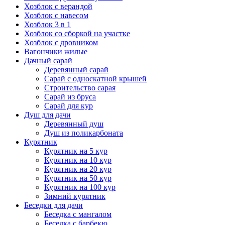
Хозблок с верандой
Хозблок с навесом
Хозблок 3 в 1
Хозблок со сборкой на участке
Хозблок с дровником
Вагончики жилые
Дачный сарай
Деревянный сарай
Cарай с односкатной крышей
Строительство сарая
Сарай из бруса
Сарай для кур
Душ для дачи
Деревянный душ
Душ из поликарбоната
Курятник
Курятник на 5 кур
Курятник на 10 кур
Курятник на 20 кур
Курятник на 50 кур
Курятник на 100 кур
Зимний курятник
Беседки для дачи
Беседка с мангалом
Беседка с барбекю