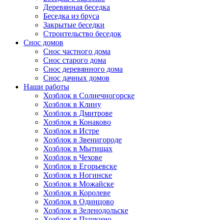
Деревянная беседка
Беседка из бруса
Закрытые беседки
Строительство беседок
Снос домов
Снос частного дома
Снос старого дома
Снос деревянного дома
Снос дачных домов
Наши работы
Хозблок в Солнечногорске
Хозблок в Клину
Хозблок в Дмитрове
Хозблок в Конаково
Хозблок в Истре
Хозблок в Звенигороде
Хозблок в Мытищах
Хозблок в Чехове
Хозблок в Егорьевске
Хозблок в Ногинске
Хозблок в Можайске
Хозблок в Королеве
Хозблок в Одинцово
Хозблок в Зеленодольске
Хозблок в Пушкино