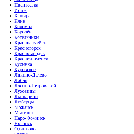
Ивантеевка
Истра
Кашира
Клин
Коломна
Королёв
Котельники
Красноармейск
Красногорск
Краснозаводск
Краснознаменск
Кубинка
Куровское
Ликино-Дулево
Лобня
Лосино-Петровский
Луховицы
Лыткарино
Люберцы
Можайск
Мытищи
Наро-Фоминск
Ногинск
Одинцово