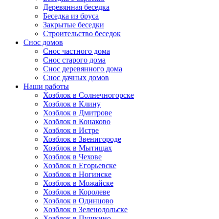
Деревянная беседка
Беседка из бруса
Закрытые беседки
Строительство беседок
Снос домов
Снос частного дома
Снос старого дома
Снос деревянного дома
Снос дачных домов
Наши работы
Хозблок в Солнечногорске
Хозблок в Клину
Хозблок в Дмитрове
Хозблок в Конаково
Хозблок в Истре
Хозблок в Звенигороде
Хозблок в Мытищах
Хозблок в Чехове
Хозблок в Егорьевске
Хозблок в Ногинске
Хозблок в Можайске
Хозблок в Королеве
Хозблок в Одинцово
Хозблок в Зеленодольске
Хозблок в Пушкино