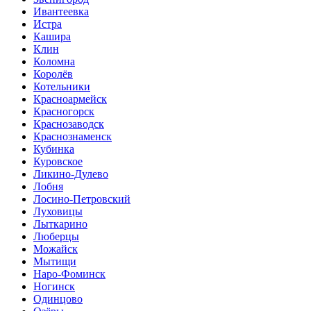
Ивантеевка
Истра
Кашира
Клин
Коломна
Королёв
Котельники
Красноармейск
Красногорск
Краснозаводск
Краснознаменск
Кубинка
Куровское
Ликино-Дулево
Лобня
Лосино-Петровский
Луховицы
Лыткарино
Люберцы
Можайск
Мытищи
Наро-Фоминск
Ногинск
Одинцово