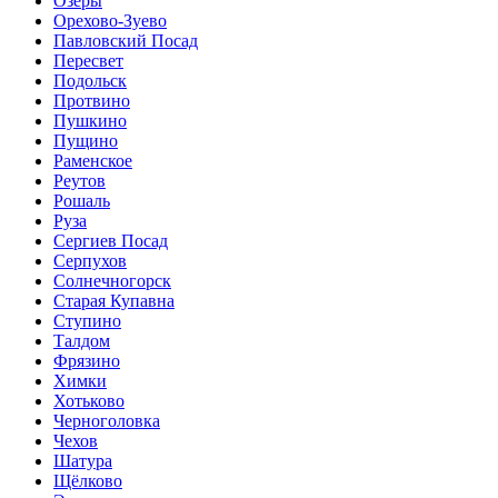
Озёры
Орехово-Зуево
Павловский Посад
Пересвет
Подольск
Протвино
Пушкино
Пущино
Раменское
Реутов
Рошаль
Руза
Сергиев Посад
Серпухов
Солнечногорск
Старая Купавна
Ступино
Талдом
Фрязино
Химки
Хотьково
Черноголовка
Чехов
Шатура
Щёлково