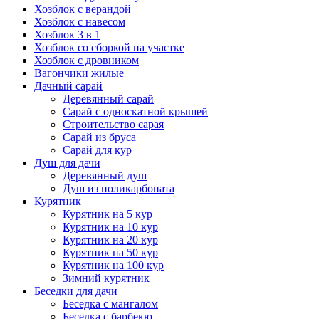
Хозблок с верандой
Хозблок с навесом
Хозблок 3 в 1
Хозблок со сборкой на участке
Хозблок с дровником
Вагончики жилые
Дачный сарай
Деревянный сарай
Cарай с односкатной крышей
Строительство сарая
Сарай из бруса
Сарай для кур
Душ для дачи
Деревянный душ
Душ из поликарбоната
Курятник
Курятник на 5 кур
Курятник на 10 кур
Курятник на 20 кур
Курятник на 50 кур
Курятник на 100 кур
Зимний курятник
Беседки для дачи
Беседка с мангалом
Беседка с барбекю