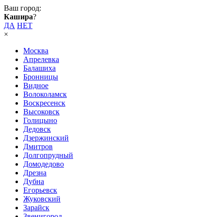
Ваш город:
Кашира
?
ДА
НЕТ
×
Москва
Апрелевка
Балашиха
Бронницы
Видное
Волоколамск
Воскресенск
Высоковск
Голицыно
Дедовск
Дзержинский
Дмитров
Долгопрудный
Домодедово
Дрезна
Дубна
Егорьевск
Жуковский
Зарайск
Звенигород