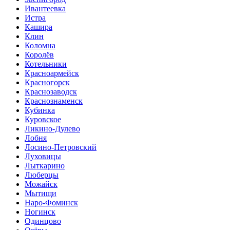
Ивантеевка
Истра
Кашира
Клин
Коломна
Королёв
Котельники
Красноармейск
Красногорск
Краснозаводск
Краснознаменск
Кубинка
Куровское
Ликино-Дулево
Лобня
Лосино-Петровский
Луховицы
Лыткарино
Люберцы
Можайск
Мытищи
Наро-Фоминск
Ногинск
Одинцово