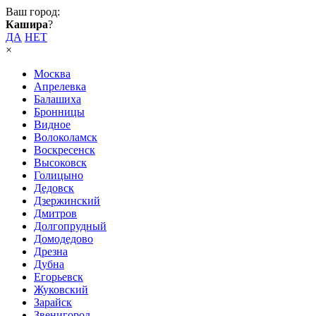
Ваш город:
Кашира
?
ДА
НЕТ
×
Москва
Апрелевка
Балашиха
Бронницы
Видное
Волоколамск
Воскресенск
Высоковск
Голицыно
Дедовск
Дзержинский
Дмитров
Долгопрудный
Домодедово
Дрезна
Дубна
Егорьевск
Жуковский
Зарайск
Звенигород