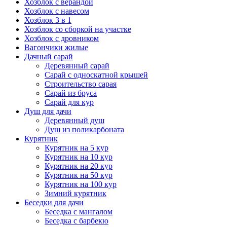
Хозблок с верандой
Хозблок с навесом
Хозблок 3 в 1
Хозблок со сборкой на участке
Хозблок с дровником
Вагончики жилые
Дачный сарай
Деревянный сарай
Cарай с односкатной крышей
Строительство сарая
Сарай из бруса
Сарай для кур
Душ для дачи
Деревянный душ
Душ из поликарбоната
Курятник
Курятник на 5 кур
Курятник на 10 кур
Курятник на 20 кур
Курятник на 50 кур
Курятник на 100 кур
Зимний курятник
Беседки для дачи
Беседка с мангалом
Беседка с барбекю